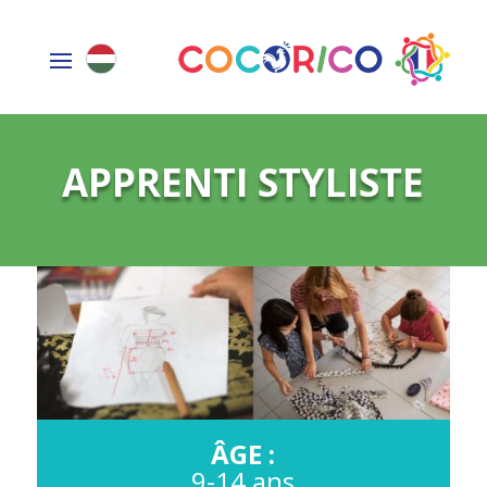
APPRENTI STYLISTE
ÂGE :
9-14
ans