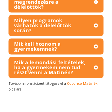
megrendezésre a
délelőttök?
Milyen programok
várhatók a délelőttök
során?
Mit kell hoznom a
gyermekemnek?
Mik a lemondási feltételek,
ha a gyermekem nem tud
részt venni a Matinén?
További információért látogass el a
Cocorico Matinék
oldalára.