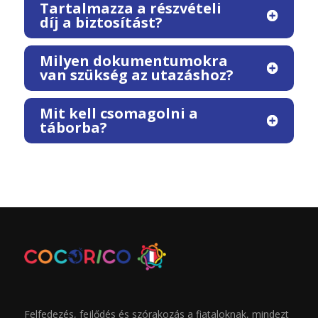
Tartalmazza a részvételi
díj a biztosítást?
Milyen dokumentumokra
van szükség az utazáshoz?
Mit kell csomagolni a
táborba?
Felfedezés, fejlődés és szórakozás a fiataloknak, mindezt