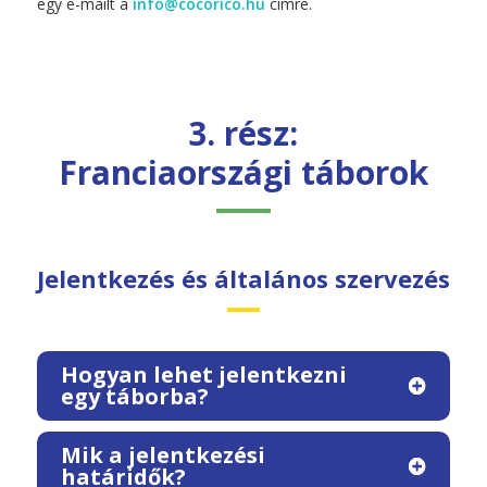
egy e-mailt a
info@cocorico.hu
címre.
3. rész:
Franciaországi táborok
Jelentkezés és általános szervezés
Hogyan lehet jelentkezni
egy táborba?
Mik a jelentkezési
határidők?