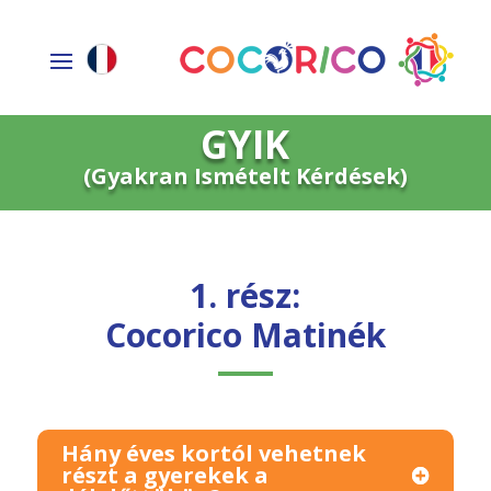
GYIK
(Gyakran Ismételt Kérdések)
1. rész:
Cocorico Matinék
Hány éves kortól vehetnek
részt a gyerekek a