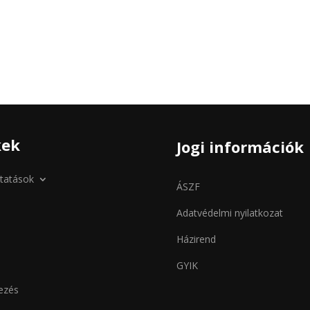
kek
Jogi információk
ltatások
ÁSZF
Adatvédelmi nyilatkozat
Házirend
GYIK
kezés