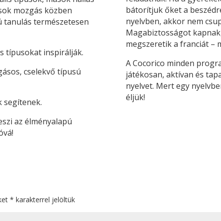
bátorítjuk őket a beszédr
ások mozgás közben
nyelvben, akkor nem csupá
ú tanulás természetesen
Magabiztosságot kapnak, 
megszeretik a franciát – m
 típusokat inspirálják.
A Cocorico minden progra
gásos, cselekvő típusú
játékosan, aktívan és tapa
nyelvet. Mert egy nyelvbe
éljük!
k segítenek.
eszi az élményalapú
óvá!
ket
*
karakterrel jelöltük