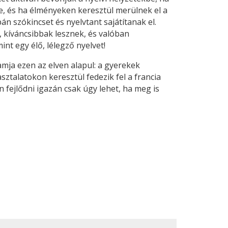
e, és ha élményeken keresztül merülnek el a
n szókincset és nyelvtant sajátítanak el.
kíváncsibbak lesznek, és valóban
int egy élő, lélegző nyelvet!
mja ezen az elven alapul: a gyerekek
sztalatokon keresztül fedezik fel a francia
n fejlődni igazán csak úgy lehet, ha meg is