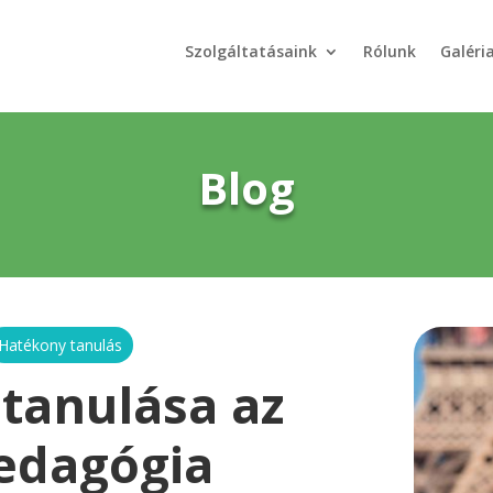
Szolgáltatásaink
Rólunk
Galéri
Blog
Hatékony tanulás
 tanulása az
edagógia