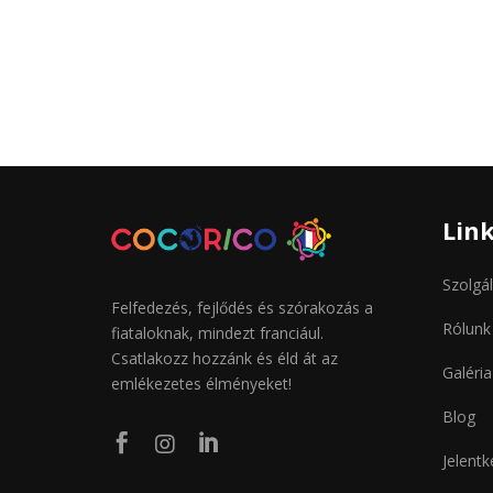
Lin
Szolgá
Felfedezés, fejlődés és szórakozás a
Rólunk
fiataloknak, mindezt franciául.
Csatlakozz hozzánk és éld át az
Galéria
emlékezetes élményeket!
Blog



Jelent