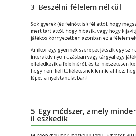
3. Beszélni félelem nélkül
Sok gyerek (és felnőtt is!) fél attól, hogy meg
mert tart attól, hogy hibázik, vagy hogy kijaví
játékos környezetben azonban ez a félelem el
Amikor egy gyermek szerepet játszik egy szín
interaktív nyomozásban vagy tárgyal egy játéks
elfeledkezik a félelméről, és természetesen kez
hogy nem kell tökéletesnek lennie ahhoz, hogy
lépés a nyelvtanulásban!
5. Egy módszer, amely minde
illeszkedik
Minden gyermek másképp tanul. Egyesek vizuá