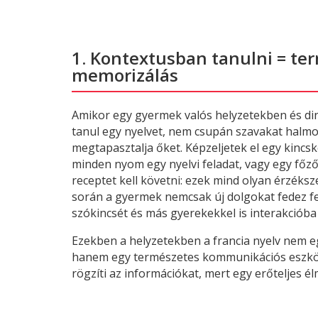
1. Kontextusban tanulni = te
memorizálás
Amikor egy gyermek valós helyzetekben és d
tanul egy nyelvet, nem csupán szavakat halmo
megtapasztalja őket. Képzeljetek el egy kincsk
minden nyom egy nyelvi feladat, vagy egy főz
receptet kell követni: ezek mind olyan érzéks
során a gyermek nemcsak új dolgokat fedez fe
szókincsét és más gyerekekkel is interakcióba 
Ezekben a helyzetekben a francia nyelv nem eg
hanem egy természetes kommunikációs eszkö
rögzíti az információkat, mert egy erőteljes 