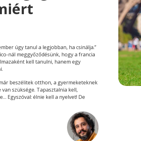
miért
mber úgy tanul a legjobban, ha csinálja.”
rico-nál meggyőződésünk, hogy a francia
lmazaként kell tanulni, hanem egy
i.
r már beszélitek otthon, a gyermeketeknek
van szüksége. Tapasztalnia kell,
… Egyszóval: élnie kell a nyelvet! De