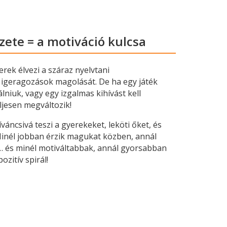
ezete = a motiváció kulcsa
erek élvezi a száraz nyelvtani
 igeragozások magolását. De ha egy játék
niuk, vagy egy izgalmas kihívást kell
ljesen megváltozik!
váncsivá teszi a gyerekeket, leköti őket, és
 Minél jobban érzik magukat közben, annál
 és minél motiváltabbak, annál gyorsabban
ozitív spirál!