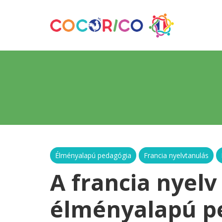
Élményalapú pedagógia
Francia nyelvtanulás
A francia nyelv
élményalapú p