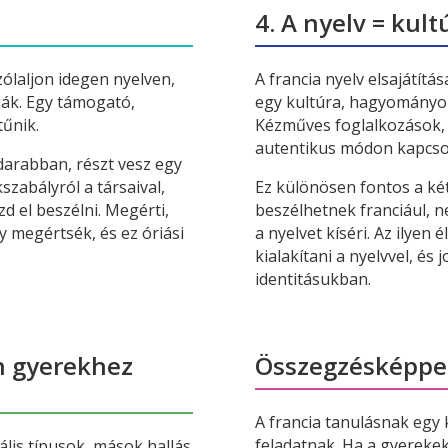
4. A nyelv = kultú
szólaljon idegen nyelven,
A francia nyelv elsajátít
tják. Egy támogató,
egy kultúra, hagyományok
tűnik.
Kézműves foglalkozások,
autentikus módon kapcsolj
darabban, részt vesz egy
zabályról a társaival,
Ez különösen fontos a ké
d el beszélni. Megérti,
beszélhetnek franciául, n
 megértsék, és ez óriási
a nyelvet kíséri. Az ilye
kialakítani a nyelvvel, é
identitásukban.
n gyerekhez
Összegzésképp
A francia tanulásnak egy 
feladatnak. Ha a gyerekek
lis típusok, mások hallás