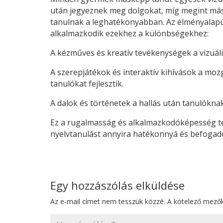
után jegyeznek meg dolgokat, míg megint m
tanulnak a leghatékonyabban. Az élményalap
alkalmazkodik ezekhez a különbségekhez:
A kézműves és kreatív tevékenységek a vizuális
A szerepjátékok és interaktív kihívások a moz
tanulókat fejlesztik.
A dalok és történetek a hallás után tanulókna
Ez a rugalmasság és alkalmazkodóképesség t
nyelvtanulást annyira hatékonnyá és befogad
Egy hozzászólás elküldése
Az e-mail címet nem tesszük közzé.
A kötelező mező