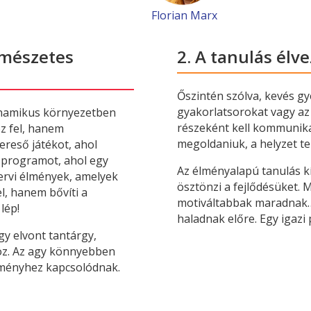
Florian Marx
rmészetes
2. A tanulás élv
Őszintén szólva, kevés gy
gyakorlatsorokat vagy az
inamikus környezetben
részeként kell kommunikál
z fel, hanem
megoldaniuk, a helyzet te
ereső játékot, ahol
őprogramot, ahol egy
Az élményalapú tanulás kí
zervi élmények, amelyek
ösztönzi a fejlődésüket.
l, hanem bővíti a
motiváltabbak maradnak…
lép!
haladnak előre. Egy igazi p
y elvont tantárgy,
z. Az agy könnyebben
élményhez kapcsolódnak.