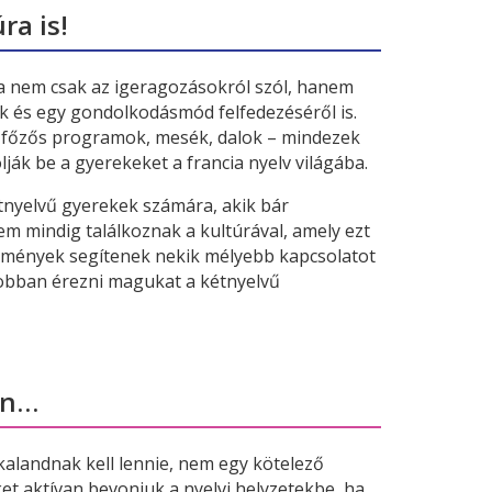
ra is!
ása nem csak az igeragozásokról szól, hanem
 és egy gondolkodásmód felfedezéséről is.
 főzős programok, mesék, dalok – mindezek
ák be a gyerekeket a francia nyelv világába.
tnyelvű gyerekek számára, akik bár
em mindig találkoznak a kultúrával, amely ezt
n élmények segítenek nekik mélyebb kapcsolatot
s jobban érezni magukat a kétnyelvű
en…
kalandnak kell lennie, nem egy kötelező
et aktívan bevonjuk a nyelvi helyzetekbe, ha